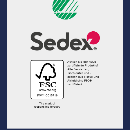
Achten Sie auf FSC®-
zertifizierte Produkte!
Alle Servietten,
Tischläufer und -
decken aus Tissue und
Airlaid sind FSC®-
zertifiziert.