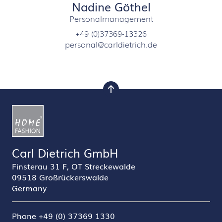
Nadine Göthel
Personalmanagement
+49 (0)37369-13326
personal@carldietrich.de
nach oben
Carl Dietrich GmbH
Finsterau 31 F, OT Streckewalde
09518 Großrückerswalde
Germany
Phone +49 (0) 37369 1330