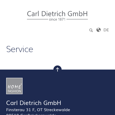
Zum Inhalt springen
DE
Service
nach oben
Carl Dietrich GmbH
Finsterau 31 F, OT Streckewalde