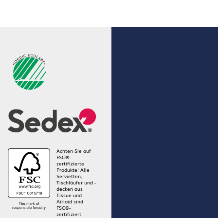
Achten Sie auf
FSC®-
zertifizierte
Produkte! Alle
Servietten,
Tischläufer und -
decken aus
Tissue und
Airlaid sind
FSC®-
zertifiziert.