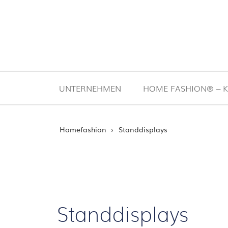
Zum Inhalt springen
UNTERNEHMEN
HOME FASHION® – K
STARTSEITE
›
Homefashion
›
Standdisplays
Standdisplays