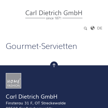
Zum Inhalt springen
DE
Gourmet-Servietten
nach oben
Carl Dietrich GmbH
Finsterau 31 F, OT Streckewalde