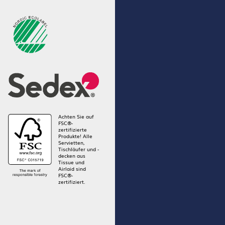
Achten Sie auf
FSC®-
zertifizierte
Produkte! Alle
Servietten,
Tischläufer und -
decken aus
Tissue und
Airlaid sind
FSC®-
zertifiziert.