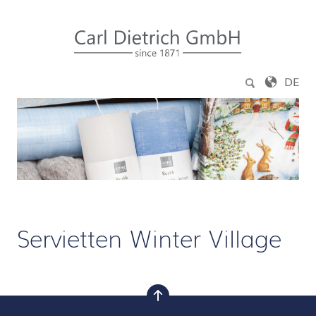
Zum Inhalt springen
DE
Servietten Winter Village
nach oben