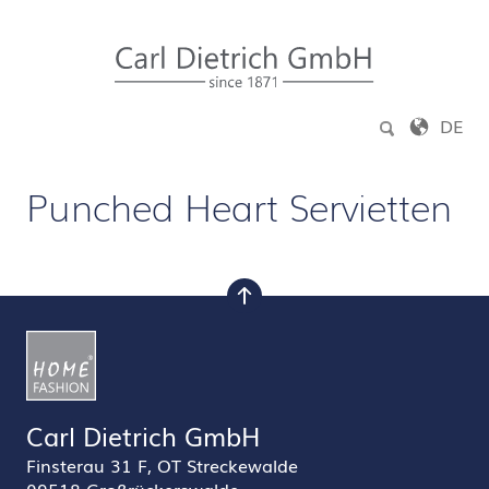
Zum Inhalt springen
DE
Punched Heart Servietten
nach oben
Carl Dietrich GmbH
Finsterau 31 F, OT Streckewalde