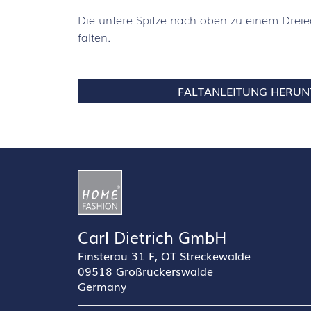
Die untere Spitze nach oben zu einem Dreie
falten.
FALTANLEITUNG HERUN
Carl Dietrich GmbH
Finsterau 31 F, OT Streckewalde
09518 Großrückerswalde
Germany