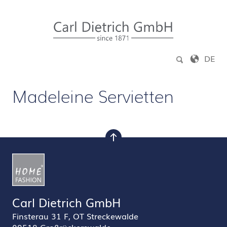
Zum Inhalt springen
DE
Madeleine Servietten
nach oben
Carl Dietrich GmbH
Finsterau 31 F, OT Streckewalde