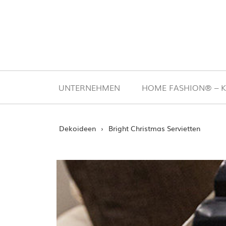
Zum Inhalt springen
UNTERNEHMEN
HOME FASHION® – K
STARTSEITE
›
Dekoideen
›
Bright Christmas Servietten